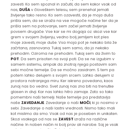
zavesti. Ko sem spoznal in začutil, da sem kakor vsak od
nas,
DUŠA
v človeškem telesu, sem prenehal jemati
življenje tako resno. Ko sem ozavestil, da je moja duša
prišla sem, da se izraža na vse mogoče načine ter da je
prišla sem na potovanje, sem začel jemati življenje
povsem drugače. Vse kar se mi dogaja oz. skozi vse kar
grem v svojem življenju, vedno bolj jemljem kot ples
moje zavesti, moje duše. Vsa moja pot je nekako bila že
začrtana, zasnovana. Tukaj sem samo, da jo nekako
prehodim. Oziroma ne prehodim. Tukaj sem da živim to
POT
. Da sem prisoten na svoji poti. Da se ne izgubim v
samem sistemu, ampak da znotraj njega postavim sam
sebi močne temelje. Da se močno zasidram. S tem pa
potem lahko delujem s svojim srcem. Lahko delujem iz
prostora notranjega miru. Ker iskreno povedano, kaos
zunaj nas bo vedno. Svet zunaj nas zna biti na trenutke
glasen in divji. Kar nas lahko hitro zamaje. Zato so tako
pomembni naši temelji. Naše temelje pa predstavlja
naše
ZAVEDANJE
. Zavedanje o naši
MOČI
, ki jo nosimo v
sebi. Zavedanje o naši lastni vrednosti. Nismo tako mali
kot mislimo da smo. Vsak od nas je poseben in unikaten.
Skozi vsakega od nas se
ZAVEST
izraža na različne
načine. In noben način ni bolj prav ali narobe. Saj je vsak