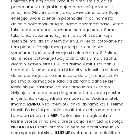
unikaten na svoj način. Zato tudi nima smisla, da se
primerjamo z drugimi in dajemo preveč pozornosti
zunaj nas. Glavni namen je, da ozavestimo sebe. Svojo
energijo. Svoje talente in potenciale. In da namesto
dajanja pozornosti drugim, damo pozornost nase. Samo
tako lahko dodobra spoznamo samega sebe. Samo
tako lahko spoznamo kaj nam je sploh všeč in kaj si
sploh želimo izkusiti v tem življenju. In ker to potovanje na
tem planetu Zemlja mine precej hitro, se lahko
vprašamo kakšno potovanje si sploh želimo. Si želimo,
da je naše potovanje tukaj takšno, da živimo v strahu,
dvomih, skrbeh, stresu.. Ali da živimo v miru, zaupanju,
harmoniji. Ali smo tukaj, da bi trpeli v odnosih in si dovolil,
da se pomanjšujemo samo zato, da bi jih ohranjali. Ali
pa smo tukaj mogoče zato, da izbiramo odnose kjer
lahko skupaj rastemo, se razvijamo in raziskujemo
življenje. Kjer lahko drug drugemu držimo varen prostor
in kjer lahko skupaj zdravimo naše rane. Vsak trenutek
imamo
IZBIRO
. Vsak trenutek lahko izbiramo kaj si želimo
izkusiti. Po kakšni poti si želimo iti. Lahko izbiramo dramo.
Lahko pa izberemo
MIR
. Dokler nisem pogledal na
lastne vzorce in na svoja prepričanja, sem tudi jaz dolgo
NEZAVEDNO
izbiral dramo. Ko sem se obrnil vase in ko
sem spregledal skozi
ILUIZIJE
sveta, sem se odločil, da