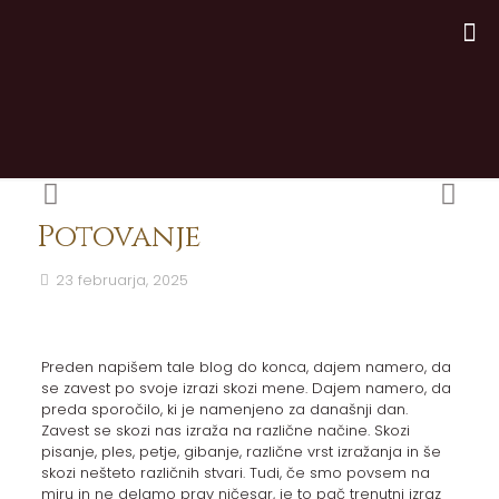
Potovanje
23 februarja, 2025
Preden napišem tale blog do konca, dajem namero, da
se zavest po svoje izrazi skozi mene. Dajem namero, da
preda sporočilo, ki je namenjeno za današnji dan.
Zavest se skozi nas izraža na različne načine. Skozi
pisanje, ples, petje, gibanje, različne vrst izražanja in še
skozi nešteto različnih stvari. Tudi, če smo povsem na
miru in ne delamo prav ničesar, je to pač trenutni izraz