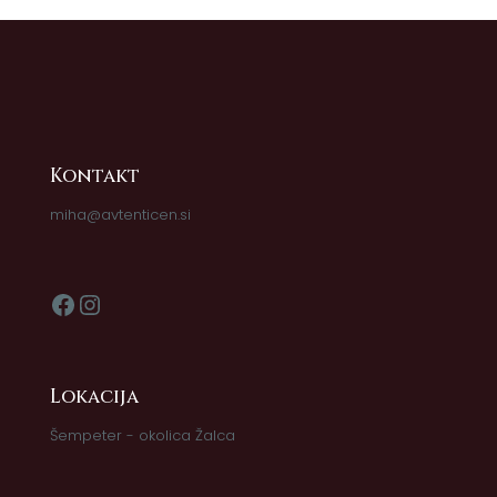
Kontakt
miha@avtenticen.si
Facebook
Instagram
Lokacija
Šempeter - okolica Žalca